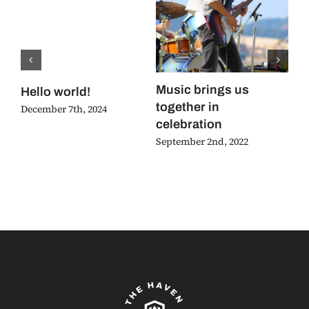
Music brings us
Ho
Hello world!
together in
to
December 7th, 2024
celebration
Jun
September 2nd, 2022